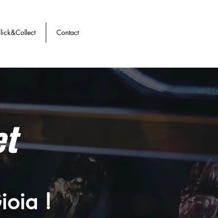
ick&Collect
Contact
et
ioia !