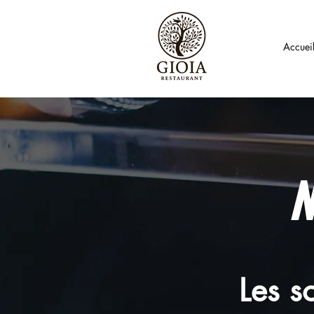
Accuei
N
Les s