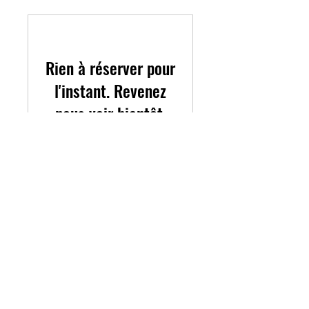
Rien à réserver pour
l'instant. Revenez
nous voir bientôt.
04 93 88 56 57
gioianice.reservation@gmail.com