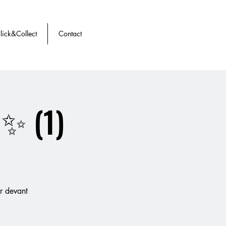
ick&Collect
Contact
 ✨ (1)
er devant